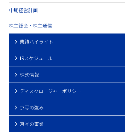
中期経営計画
株主総会・株主通信
業績ハイライト
IRスケジュール
株式情報
ディスクロージャーポリシー
京写の強み
京写の事業