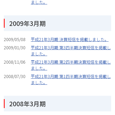
ました。
2009年3月期
2009/05/08
平成21年3月期 決算短信を掲載しました。
2009/01/30
平成21年3月期 第3四半期決算短信を掲載し
ました。
2008/11/06
平成21年3月期 第2四半期決算短信を掲載し
ました。
2008/07/30
平成21年3月期 第1四半期決算短信を掲載し
ました。
2008年3月期