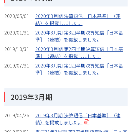
2020/05/01
2020年3月期 決算短信［日本基準］（連
結）を掲載しました。
2020/01/31
2020年3月期 第3四半期決算短信［日本基
準］（連結）を掲載しました。
2019/10/31
2020年3月期 第2四半期決算短信［日本基
準］（連結）を掲載しました。
2019/07/31
2020年3月期 第1四半期決算短信［日本基
準］（連結）を掲載しました。
2019年3月期
2019/04/26
2019年3月期 決算短信［日本基準］（連
結）を掲載しました。
2019/02/01
平成31年3月期 第3四半期決算短信［日本基