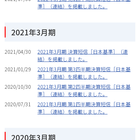
準］（連結）を掲載しました。
2021年3月期
2021/04/30
2021年3月期 決算短信［日本基準］（連
結）を掲載しました。
2021/01/29
2021年3月期 第3四半期決算短信［日本基
準］（連結）を掲載しました。
2020/10/30
2021年3月期 第2四半期決算短信［日本基
準］（連結）を掲載しました。
2020/07/31
2021年3月期 第1四半期決算短信［日本基
準］（連結）を掲載しました。
2020年3月期