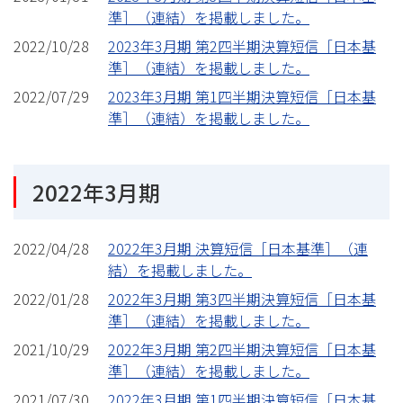
準］（連結）を掲載しました。
2022/10/28
2023年3月期 第2四半期決算短信［日本基
準］（連結）を掲載しました。
2022/07/29
2023年3月期 第1四半期決算短信［日本基
準］（連結）を掲載しました。
2022年3月期
2022/04/28
2022年3月期 決算短信［日本基準］（連
結）を掲載しました。
2022/01/28
2022年3月期 第3四半期決算短信［日本基
準］（連結）を掲載しました。
2021/10/29
2022年3月期 第2四半期決算短信［日本基
準］（連結）を掲載しました。
2021/07/30
2022年3月期 第1四半期決算短信［日本基