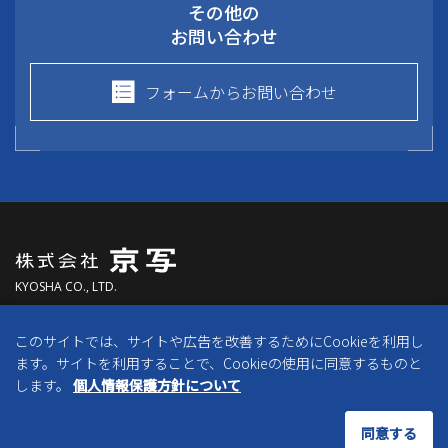
その他の
お問い合わせ
フォームからお問い合わせ
KYOSHA CO., LTD.
〒613-0024
このサイトでは、サイトや広告を改善するためにCookieを利用し
京都府久世郡久御山町森村東300番地
ます。サイトを利用することで、Cookieの使用に同意するものと
します。
個人情報保護方針について
免責事項
個人情報保護方針
Copyright © 2018 KYOSHA Co., Ltd. All Rights Reserved.
同意する