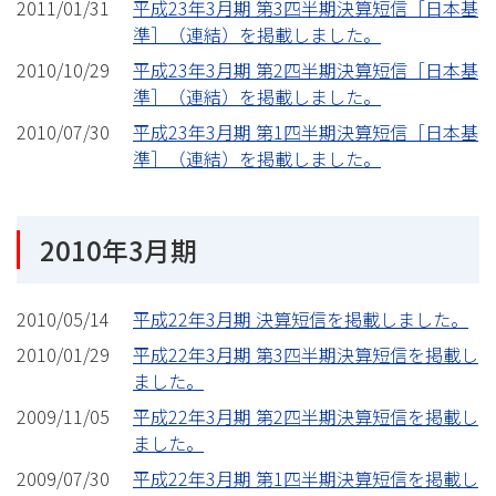
2011/01/31
平成23年3月期 第3四半期決算短信［日本基
準］（連結）を掲載しました。
2010/10/29
平成23年3月期 第2四半期決算短信［日本基
準］（連結）を掲載しました。
2010/07/30
平成23年3月期 第1四半期決算短信［日本基
準］（連結）を掲載しました。
2010年3月期
2010/05/14
平成22年3月期 決算短信を掲載しました。
2010/01/29
平成22年3月期 第3四半期決算短信を掲載し
ました。
2009/11/05
平成22年3月期 第2四半期決算短信を掲載し
ました。
2009/07/30
平成22年3月期 第1四半期決算短信を掲載し