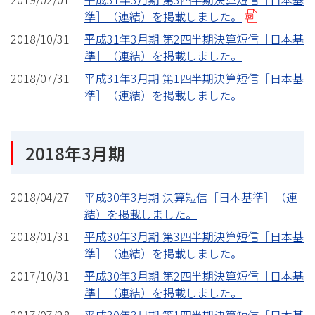
準］（連結）を掲載しました。
2018/10/31
平成31年3月期 第2四半期決算短信［日本基
準］（連結）を掲載しました。
2018/07/31
平成31年3月期 第1四半期決算短信［日本基
準］（連結）を掲載しました。
2018年3月期
2018/04/27
平成30年3月期 決算短信［日本基準］（連
結）を掲載しました。
2018/01/31
平成30年3月期 第3四半期決算短信［日本基
準］（連結）を掲載しました。
2017/10/31
平成30年3月期 第2四半期決算短信［日本基
準］（連結）を掲載しました。