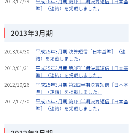
2013/07/29
平成26年3月期 第1四半期決算短信［日本基
準］（連結）を掲載しました。
2013年3月期
2013/04/30
平成25年3月期 決算短信［日本基準］（連
結）を掲載しました。
2013/01/31
平成25年3月期 第3四半期決算短信［日本基
準］（連結）を掲載しました。
2012/10/26
平成25年3月期 第2四半期決算短信［日本基
準］（連結）を掲載しました。
2012/07/30
平成25年3月期 第1四半期決算短信［日本基
準］（連結）を掲載しました。
2012年3月期