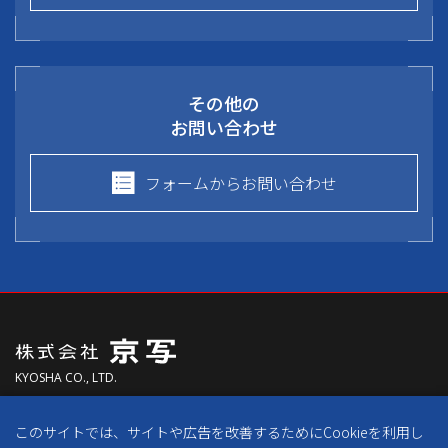
その他の
お問い合わせ
フォームからお問い合わせ
KYOSHA CO., LTD.
〒613-0024
このサイトでは、サイトや広告を改善するためにCookieを利用し
京都府久世郡久御山町森村東300番地