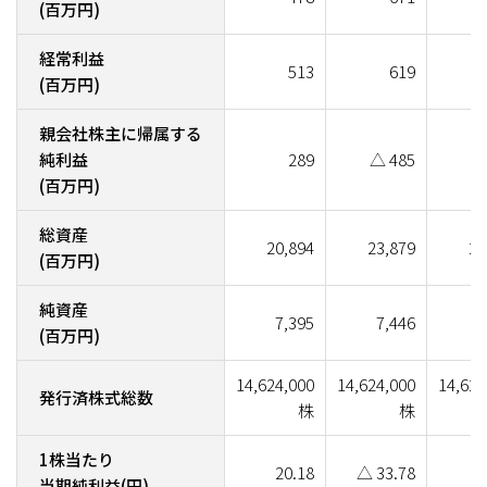
(百万円)
経常利益
513
619
(百万円)
親会社株主に帰属する
純利益
289
△ 485
(百万円)
総資産
20,894
23,879
23
(百万円)
純資産
7,395
7,446
8
(百万円)
14,624,000
14,624,000
14,624
発行済株式総数
株
株
1株当たり
20.18
△ 33.78
4
当期純利益(円)