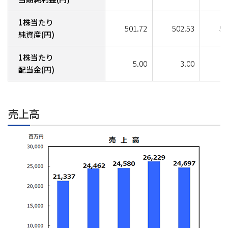
1株当たり
501.72
502.53
56
純資産(円)
1株当たり
5.00
3.00
1
配当金(円)
売上高