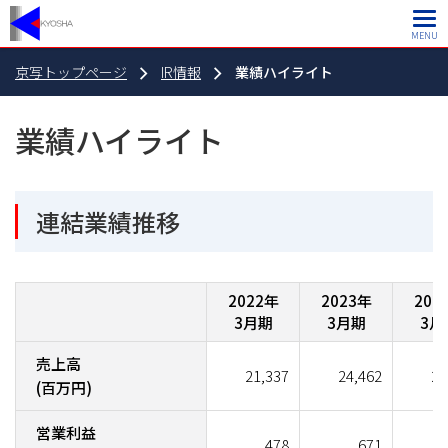
MENU
京写トップページ
IR情報
業績ハイライト
業績ハイライト
連結業績推移
2022年
2023年
202
3月期
3月期
3月
売上高
21,337
24,462
24
(百万円)
営業利益
478
671
1